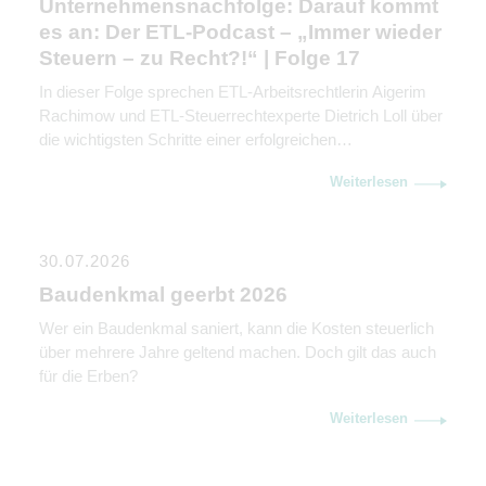
Unternehmensnachfolge: Darauf kommt
es an: Der ETL-Podcast – „Immer wieder
Steuern – zu Recht?!“ | Folge 17
In dieser Folge sprechen ETL-Arbeitsrechtlerin Aigerim
Rachimow und ETL-Steuerrechtexperte Dietrich Loll über
die wichtigsten Schritte einer erfolgreichen
Unternehmensnachfolge. Sie erklären, warum
Weiterlesen
Kommunikation genauso wichtig ist wie rechtliche und
steuerliche Gestaltung.
30.07.2026
Baudenkmal geerbt 2026
Wer ein Baudenkmal saniert, kann die Kosten steuerlich
über mehrere Jahre geltend machen. Doch gilt das auch
für die Erben?
Weiterlesen