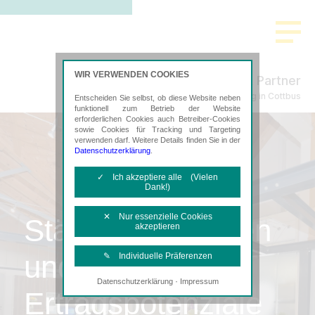
WIR VERWENDEN COOKIES
Mayer & Partner
Steuerberatung in Cottbus
Entscheiden Sie selbst, ob diese Website neben
funktionell zum Betrieb der Website
erforderlichen Cookies auch Betreiber-Cookies
sowie Cookies für Tracking und Targeting
verwenden darf. Weitere Details finden Sie in der
Datenschutzerklärung
.
✓ Ich akzeptiere alle (Vielen
Dank!)
✕ Nur essenzielle Cookies
Stärken ausbauen
akzeptieren
und
✎ Individuelle Präferenzen
·
Datenschutzerklärung
Impressum
Notwendige Cookies
Ertragspotenziale
Diese Cookies sind erforderlich, um die
grundlegende Funktionalität der Website