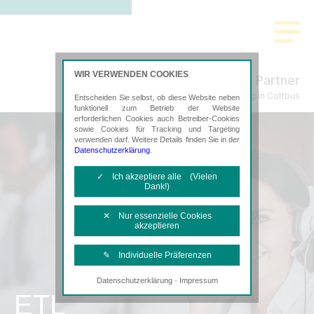
WIR VERWENDEN COOKIES
Mayer & Partner
Steuerberatung in Cottbus
Entscheiden Sie selbst, ob diese Website neben
funktionell zum Betrieb der Website
erforderlichen Cookies auch Betreiber-Cookies
sowie Cookies für Tracking und Targeting
verwenden darf. Weitere Details finden Sie in der
Datenschutzerklärung
.
✓ Ich akzeptiere alle (Vielen
Dank!)
✕ Nur essenzielle Cookies
akzeptieren
✎ Individuelle Präferenzen
·
Datenschutzerklärung
Impressum
Notwendige Cookies
ETL
Diese Cookies sind erforderlich, um die
grundlegende Funktionalität der Website