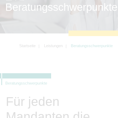
zu sichern.
Beratungsschwerpunkte
Tracking- und Targeting-Cookies
Diese Cookies sind erforderlich, um
unsere Website auf Ihre Bedürfnisse hin
zu optimieren. Hierzu gehört eine
bedarfsgerechte Gestaltung und
fortlaufende Verbesserung unseres
Angebotes einschließlich der
Verknüpfung zu Social-Media-
Angeboten von z.B. Facebook und
Startseite
Leistungen
Beratungsschwerpunkte
LinkedIn.
Betreibercookies
Diese Cookies sind erforderlich, um z.B.
Google Maps zu nutzen oder
eingebettete Videos abspielen zu
können.
Beratungsschwerpunkte
Für jeden
Mandanten die